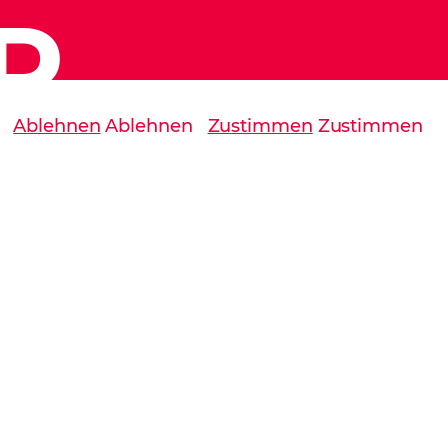
R
Ablehnen
Ablehnen
Zustimmen
Zustimmen
zeptieren
Alle akzeptieren
Speichern
Speichern
 Stelle
ieses
chiwa des