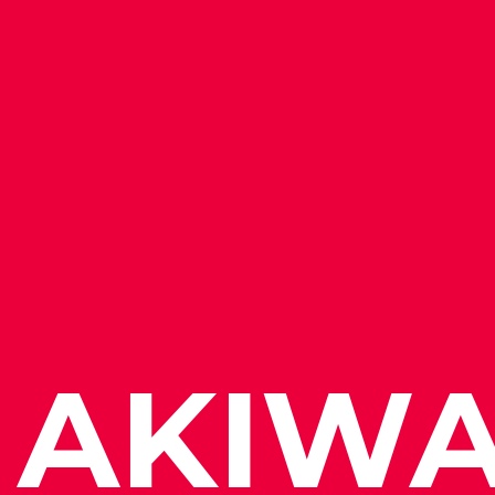
Funktionale Cookies
Diese Cookies stellen sicher, dass die
funktioniert. Diese Cookies können n
AKIW
Externe Cookies
Diese Cookies können von Dritten w
platziert werden.