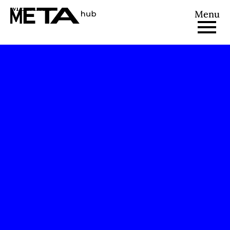
METAhub
Menu