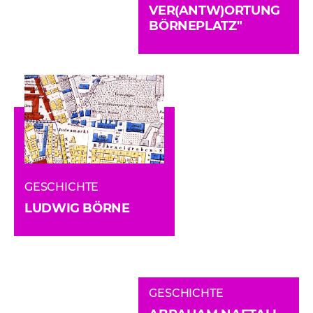
VER(ANTW)ORTUNG
BÖRNEPLATZ"
Funktionale Cookies
Diese Cookies stellen sicher, dass die
Website fehlerfrei funktioniert. Diese
Cookies können nicht deaktiviert werden.
GESCHICHTE
LUDWIG BÖRNE
Externe Cookies
Diese Cookies können von Dritten wie
YouTube oder Vimeo platziert werden.
Cookies zur Websiteanalyse
GESCHICHTE
Mit diesen Cookies messen wir die Nutzung