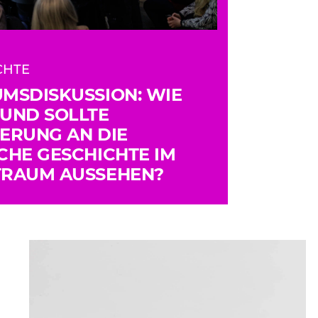
CHTE
MSDISKUSSION: WIE
UND SOLLTE
ERUNG AN DIE
CHE GESCHICHTE IM
TRAUM AUSSEHEN?