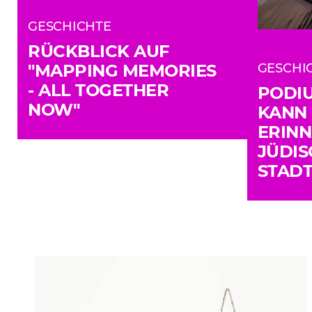
GESCHICHTE
RÜCKBLICK AUF
"MAPPING MEMORIES
GESCHI
- ALL TOGETHER
PODIU
NOW"
KANN 
ERINN
JÜDIS
STAD