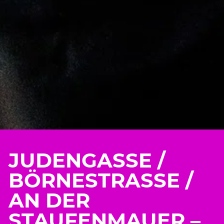
JUDENGASSE /
BÖRNESTRASSE / A
N DER S
TAUFENMAUER – W