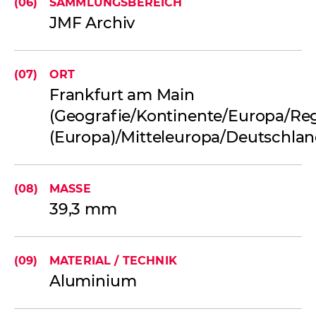
(06)
SAMMLUNGSBEREICH
JMF Archiv
(07)
ORT
Frankfurt am Main
(Geografie/Kontinente/Europa/Re
(Europa)/Mitteleuropa/Deutschla
(08)
MASSE
Funktionale Cookies
39,3 mm
Diese Cookies stellen sicher, dass die
Website fehlerfrei funktioniert. Diese
Cookies können nicht deaktiviert werden.
(09)
MATERIAL / TECHNIK
Aluminium
Externe Cookies
Diese Cookies können von Dritten wie