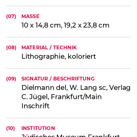
(07)
MASSE
10 x 14,8 cm, 19,2 x 23,8 cm
(08)
MATERIAL / TECHNIK
Lithographie, koloriert
Funktionale Cookies
Diese Cookies stellen sicher, dass die
(09)
SIGNATUR / BESCHRIFTUNG
Website fehlerfrei funktioniert. Diese
Dielmann del, W. Lang sc, Verlag
Cookies können nicht deaktiviert werden.
C. Jügel, Frankfurt/Main
Inschrift
Externe Cookies
Diese Cookies können von Dritten wie
YouTube oder Vimeo platziert werden.
(10)
INSTITUTION
Jüdisches Museum Frankfurt