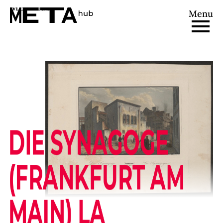
METAhub
Menu
DIE SYNAGOGE
(FRANKFURT AM
MAIN) LA