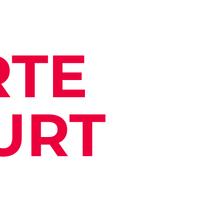
RTE
URT