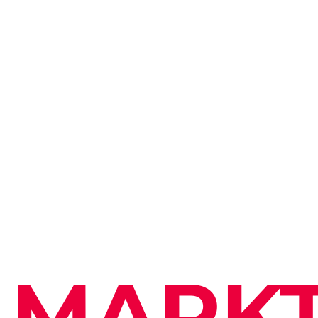
Funktionale Cookies
Diese Cookies stellen sicher, dass die
MARKT
funktioniert. Diese Cookies können n
Externe Cookies